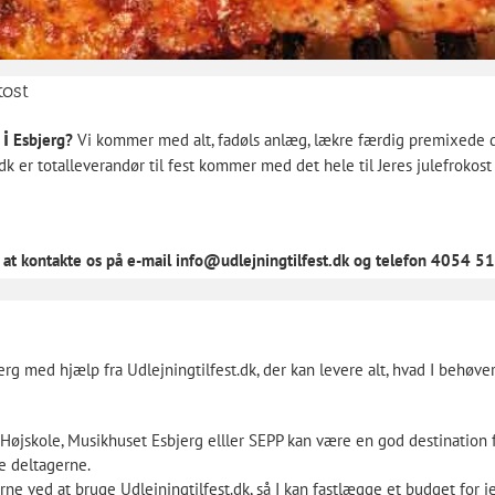
kost
 i
Esbjerg?
Vi kommer med alt, fadøls anlæg, lækre færdig
premixede
d
dk er totalleverandør til fest kommer med det hele til Jeres julefrokost
l at kontakte os på e-mail info@udlejningtilfest.dk og telefon 4054 5
erg med hjælp fra Udlejningtilfest.dk, der kan levere alt, hvad I behøver,
 Højskole,
Musikhuset
Esbjerg elller SEPP kan være en god destination 
le deltagerne.
 ved at bruge Udlejningtilfest.dk, så I kan fastlægge et budget for je