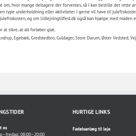
dé om, hvor mange deltagere der forventes, så I kan bestille det rette ant
n type underholdning eller aktiviteter I gerne vil have til julefrokosten f
il julefrokosten, og om Udlejningtilfest.dk også kan hjælpe med maden el
 at sikre, at alt forløber glat.
Andrup, Egebæk, Gredstedbro, Guldager, Store Darum, Øster Vedsted, Vejr
NGSTIDER
HURTIGE LINKS
t os
Fadølsanlæg til leje
g—fredag: 08:00–20:00