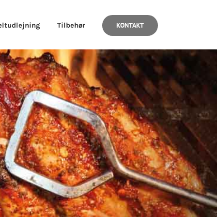
eltudlejning
Tilbehør
KONTAKT