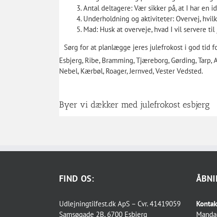
Antal deltagere: Vær sikker på, at I har en i
Underholdning og aktiviteter: Overvej, hvilke
Mad: Husk at overveje, hvad I vil servere t
Sørg for at planlægge jeres julefrokost i god tid for
Esbjerg, Ribe, Bramming, Tjæreborg, Gørding, Tarp, 
Nebel, Kærbøl, Roager, Jernved, Vester Vedsted.
Byer vi dækker med
julefrokost esbjerg
FIND OS:
ÅBNI
Udlejningtilfest.dk ApS – Cvr. 41419059
Kontak
Samsøgade 2B, 6700 Esbjerg
Manda