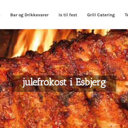
n
Bar og Drikkevarer
Is til fest
Grill Catering
T
julefrokost i Esbjerg