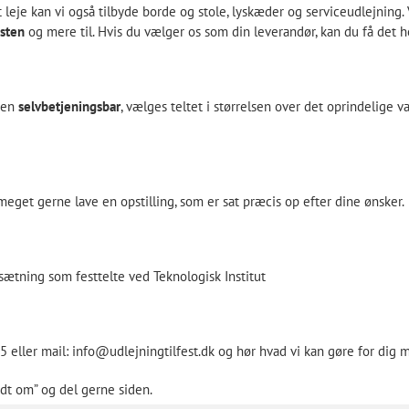
 leje kan vi også tilbyde
borde og stole
, lyskæder og serviceudlejning.
esten
og mere til. Hvis du vælger os som din leverandør, kan du få det he
r en
selvbetjeningsbar
, vælges teltet i størrelsen over det oprindelige v
meget gerne lave en opstilling, som er sat præcis op efter dine ønsker.
opsætning som festtelte ved
Teknologisk Institut
5 eller mail:
info@udlejningtilfest.dk
og hør hvad vi kan gøre for dig m
dt om” og del gerne siden.