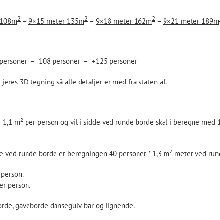
2
2
2
 108m
–
9×15 meter 135m
–
9×18 meter 162m
–
9×21 meter 189m
 personer – 108 personer – +125 personer
jeres 3D tegning så alle detaljer er med fra staten af.
ed 1,1 m² per person og vil i sidde ved runde borde skal i beregne med
idde ved runde borde er beregningen 40 personer * 1,3 m² meter ved ru
 person.
er person.
orde, gaveborde dansegulv, bar og lignende.