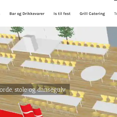
n
Bar og Drikkevarer
Is til fest
Grill Catering
T
orde, stole og dansegulv