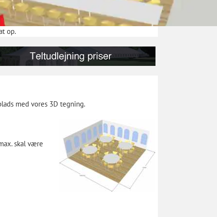
at op.
r plads med vores 3D tegning.
 max. skal være