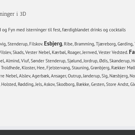
ninger i 3D
 og Fyn med isterninger til fest, færdigblandet drinks og cocktails
Esbjerg
ig, Stenderup, Filskov.
, Ribe, Bramming, Tjæreborg, Gørding,
Fa
ilslev, Skads, Vester Nebel, Kærbøl, Roager, Jernved, Vester Vedsted.
el, Almind, Viuf, Sønder Stenderup, Sjølund, Jordrup, Ødis, Skanderup, He
, Troldhede, Kloster, Hee, Fjelstervang, Stauning, Grønbjerg, Rækker Mø
ørre Nebel, Alslev, Agerbæk, Ansager, Outrup, Janderup, Sig, Næsbjerg, No
, Holsted, Rødding, Jels, Askov, Skodborg, Bække, Gesten, Store Andst, 