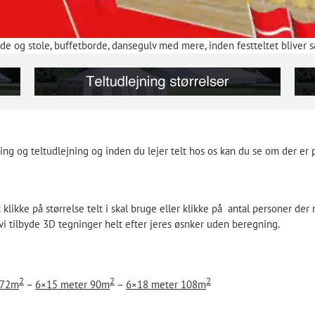
e og stole, buffetborde, dansegulv med mere, inden festteltet bliver s
jning og teltudlejning og inden du lejer telt hos os kan du se om der e
 at klikke på størrelse telt i skal bruge eller klikke på antal personer der
n vi tilbyde 3D tegninger helt efter jeres øsnker uden beregning.
2
2
2
 72m
–
6×15 meter 90m
–
6×18 meter 108m