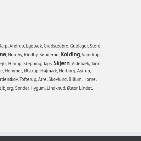
 Tarp, Andrup, Egebæk, Gredstedbro, Guldager, Store
nø
Kolding
, Nordby, Rindby, Sønderho,
, Vamdrup,
Skjern
jls, Hjarup, Stepping, Taps.
, Videbæk, Tarm,
lle, Hemmet, Ølstrup, Højmark, Herborg, Astrup,
rdenskov, Tofterup, Årre, Skovlund, Billum, Horne,
Glejbjerg, Sønder Hygum, Lindknud, Øster Lindet,