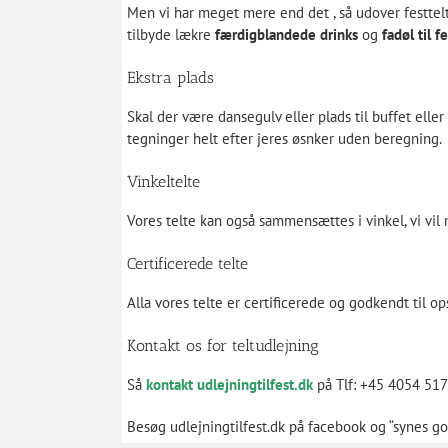
Men vi har meget mere end det , så udover festtelt
tilbyde lækre
færdigblandede drinks
og
fadøl til f
Ekstra plads
Skal der være dansegulv eller plads til buffet elle
tegninger helt efter jeres øsnker uden beregning.
Vinkeltelte
Vores telte kan også sammensættes i vinkel, vi vil 
Certificerede telte
Alla vores telte er certificerede og godkendt til 
Kontakt os for teltudlejning
Så
kontakt udlejningtilfest.dk
på Tlf: +45 4054 517
Besøg udlejningtilfest.dk på
facebook
og “synes go