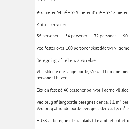
2
2
9×6 meter 54m
–
9×9 meter 81m
–
9×12 meter
Antal personer
36 personer – 54 personer – 72 personer – 90
Ved fester over 100 personer skræddersyr vi gerne 
Beregning af teltets størrelse
Vil i sidde være lange borde, så skal i beregne m
personer i bliver.
Eks. en fest på 40 personer og hvor i gerne vil s
Ved brug af langborde beregnes der ca. 1,1 m² per
Ved brug af runde borde beregnes der ca. 1,3 m² p
HUSK at beregne ekstra plads til eventuel buffetb