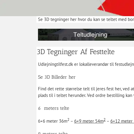
Se 3D tegninger her hvor du kan se teltet med bord
3D Tegninger Af Festtelte
Udlejningtilfest.dk er lokalleverandør til festudle
Se 3D Billeder her
Find det rette størrelse telt til jeres fest her, ved
plads til i teltet herunder. Ved ordre bestilling ka
6 meters telte
2
2
6×6 meter 36m
–
6×9 meter 54m
–
6×12 meter
9 meters telte