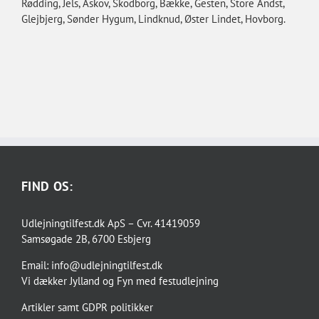
Rødding, Jels, Askov, Skodborg, Bække, Gesten, Store Andst,
Glejbjerg, Sønder Hygum, Lindknud, Øster Lindet, Hovborg.
FIND OS:
Udlejningtilfest.dk ApS – Cvr. 41419059
Samsøgade 2B, 6700 Esbjerg
Email:
info@udlejningtilfest.dk
Vi dækker
Jylland og Fyn
med
festudlejning
Artikler
samt
GDPR politikker