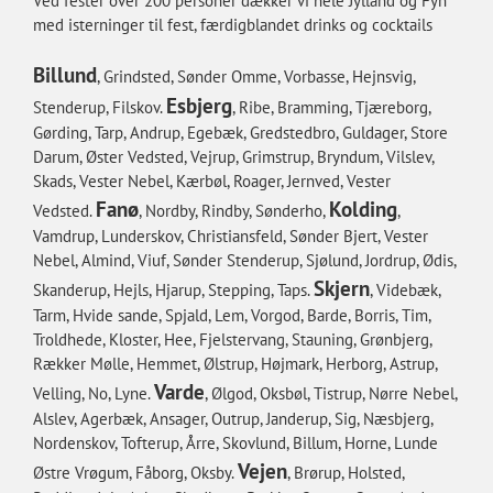
Ved fester over 200 personer dækker vi hele Jylland og Fyn
med isterninger til fest, færdigblandet drinks og cocktails
Billund
, Grindsted, Sønder Omme, Vorbasse, Hejnsvig,
Esbjerg
Stenderup, Filskov.
, Ribe, Bramming, Tjæreborg,
Gørding, Tarp, Andrup, Egebæk, Gredstedbro, Guldager, Store
Darum, Øster Vedsted, Vejrup, Grimstrup, Bryndum, Vilslev,
Skads, Vester Nebel, Kærbøl, Roager, Jernved, Vester
Fanø
Kolding
Vedsted.
, Nordby, Rindby, Sønderho,
,
Vamdrup, Lunderskov, Christiansfeld, Sønder Bjert, Vester
Nebel, Almind, Viuf, Sønder Stenderup, Sjølund, Jordrup, Ødis,
Skjern
Skanderup, Hejls, Hjarup, Stepping, Taps.
, Videbæk,
Tarm, Hvide sande, Spjald, Lem, Vorgod, Barde, Borris, Tim,
Troldhede, Kloster, Hee, Fjelstervang, Stauning, Grønbjerg,
Rækker Mølle, Hemmet, Ølstrup, Højmark, Herborg, Astrup,
Varde
Velling, No, Lyne.
, Ølgod, Oksbøl, Tistrup, Nørre Nebel,
Alslev, Agerbæk, Ansager, Outrup, Janderup, Sig, Næsbjerg,
Nordenskov, Tofterup, Årre, Skovlund, Billum, Horne, Lunde
Vejen
Østre Vrøgum, Fåborg, Oksby.
, Brørup, Holsted,