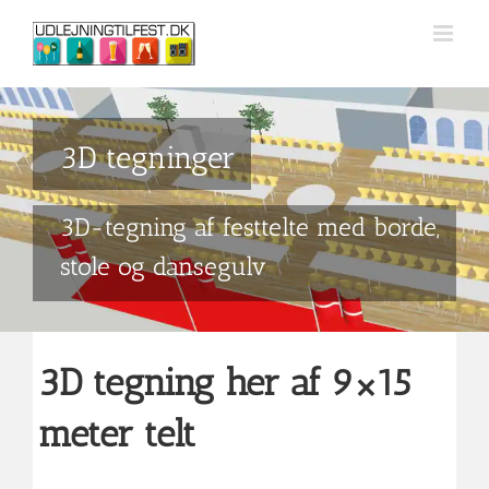
Skip
to
content
3D tegninger
3D-tegning af festtelte med borde,
stole og dansegulv
3D tegning her af 9×15
meter telt