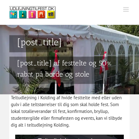
Skip
to
content
[post_title]
[post_title] af festtelte og 50%
rabat på borde og stole
Teltudlejning i Kolding af hvide festtelte med eller uden
gulv i alle teltstørrelser til dig som skal holde fest. Som
lokal totalleverandør til fest, konfirmation, bryllup,
studentergilde eller firmafesten og events, kan vi tilbyde
dig alt i teltudlejning Kolding.