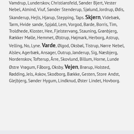
Vamdrup, Lunderskov, Christiansfeld, Sønder Bjert, Vester
Nebel, Almind, Viuf, Sønder Stenderup, Sjølund, Jordrup, Ødis,
Skjern
Skanderup, Hejls, Hjarup, Stepping, Taps.
, Videbæk,
Tarm, Hvide sande, Spjald, Lem, Vorgod, Barde, Borris, Tim,
Troldhede, Kloster, Hee, Fjelstervang, Stauning, Grønbjerg,
Rækker Mølle, Hemmet, Ølstrup, Højmark, Herborg, Astrup,
Varde
Velling, No, Lyne.
, Ølgod, Oksbøl, Tistrup, Nørre Nebel,
Alslev, Agerbæk, Ansager, Outrup, Janderup, Sig, Næsbjerg,
Nordenskov, Tofterup, Årre, Skovlund, Billum, Horne, Lunde
Vejen
Østre Vrøgum, Fåborg, Oksby.
, Brørup, Holsted,
Rødding, Jels, Askov, Skodborg, Bække, Gesten, Store Andst,
Glejbjerg, Sønder Hygum, Lindknud, Øster Lindet, Hovborg.