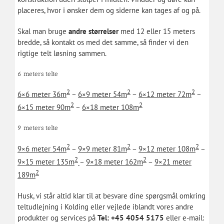
placeres, hvor i ønsker dem og siderne kan tages af og på.
Skal man bruge
andre størrelser
med 12 eller 15 meters
bredde, så kontakt os med det samme, så finder vi den
rigtige telt løsning sammen.
6 meters telte
2
2
2
6×6 meter 36m
–
6×9 meter 54m
–
6×12 meter 72m
–
2
2
6×15 meter 90m
–
6×18 meter 108m
9 meters telte
2
2
2
9×6 meter 54m
–
9×9 meter 81m
–
9×12 meter 108m
–
2
2
9×15 meter 135m
–
9×18 meter 162m
–
9×21 meter
2
189m
Husk, vi står altid klar til at besvare dine spørgsmål omkring
teltudlejning i Kolding eller vejlede iblandt vores andre
produkter og services på
Tel: +45 4054 5175
eller e-mail: