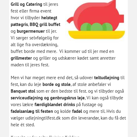
Grill og Catering
til jeres
fest eller firma event
hvor vi tilbyder
helstegt
pattegris
,
BBQ grill buffet
og
burgermenuer
til jer.
Vi sørger selvfølgelig for
alt lige fra overdækning,
buffet borde med mere. Vi kommer ud til jer med en
grillmester
og griller og udskærer kødet samt anretter
maden til jeres fest.
Men vi har meget mere end det, så udover
teltudlejning
til
fest, kan du leje
borde og stole
, af stole anbefaler vi
Banquet stol
som er den bedste til fest. og vi tilbyder også
serviceudlejning
og
genbrugskrus leje
, Vi kan også tilbyde
vores lækre
færdigblandet drinks
på fustage og
fadølsanlæg til festen
og kolde
fadøl
og mere til. Hvis du
vælger udlejningtilfest.dk som din leverandør, kan du få det
hele ét sted.