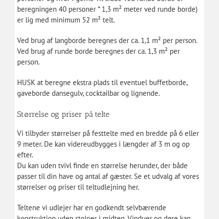
beregningen 40 personer * 1,3 m² meter ved runde borde)
er lig med minimum 52 m² telt.
Ved brug af langborde beregnes der ca. 1,1 m² per person.
Ved brug af runde borde beregnes der ca. 1,3 m² per
person.
HUSK at beregne ekstra plads til eventuel buffetborde,
gaveborde dansegulv, cocktailbar og lignende.
Størrelse og priser på telte
Vi tilbyder størrelser på festtelte med en bredde på 6 eller
9 meter. De kan videreudbygges i længder af 3 m og op
efter.
Du kan uden tvivl finde en størrelse herunder, der både
passer til din have og antal af gæster. Se et udvalg af vores
størrelser og priser til teltudlejning her.
Teltene vi udlejer har en godkendt selvbærende
konstruktion uden stolper i midten. Vinduer og døre kan