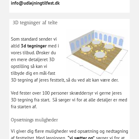
info@udlejningtilfest.dk
3D tegninger af telte
Som standard sender vi
altid
3d tegninger
med i
vores tilbud. Ønsker du
en mere detaljeret 3D
opstilling så kan vi
tilbyde dig en mål-fast
3D tegning af jeres festtelt, så du ved alt kan være der.
Ved fester over 100 personer skræddersyr vi gerne jeres
3D tegning fra start. Så sørger vi for at alle detaljer er med
fra starten af.
Opsætnings muligheder
Vi giver dig flere muligheder ved opsætning og nedtagning
af festteltet. Med løsningen
“vi sætter op”
sørger vi for at