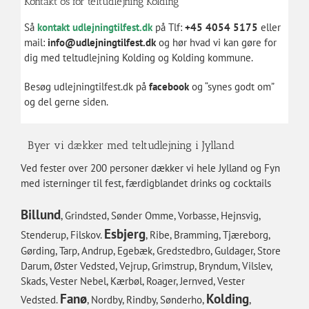
Kontakt os for teltudlejning Kolding
Så
kontakt udlejningtilfest.dk
på Tlf:
+45 4054 5175
eller
mail:
info@udlejningtilfest.dk
og hør hvad vi kan gøre for
dig med teltudlejning Kolding og Kolding kommune.
Besøg udlejningtilfest.dk på
facebook
og “synes godt om”
og del gerne siden.
Byer vi dækker med teltudlejning i Jylland
Ved fester over 200 personer dækker vi hele Jylland og Fyn
med isterninger til fest, færdigblandet drinks og cocktails
Billund
, Grindsted, Sønder Omme, Vorbasse, Hejnsvig,
Esbjerg
Stenderup, Filskov.
, Ribe, Bramming, Tjæreborg,
Gørding, Tarp, Andrup, Egebæk, Gredstedbro, Guldager, Store
Darum, Øster Vedsted, Vejrup, Grimstrup, Bryndum, Vilslev,
Skads, Vester Nebel, Kærbøl, Roager, Jernved, Vester
Fanø
Kolding
Vedsted.
, Nordby, Rindby, Sønderho,
,