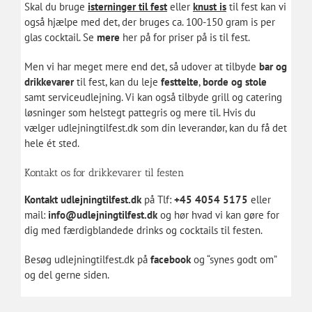
Skal du bruge
isterninger til fest
eller
knust is
til fest kan vi
også hjælpe med det, der bruges ca. 100-150 gram is per
glas cocktail.
Se
mere
her
på for priser på is til fest.
Men vi har meget mere end det, så udover at tilbyde
bar og
drikkevarer
til fest, kan du leje
festtelte
,
borde og stole
samt serviceudlejning. Vi kan også tilbyde
grill og catering
løsninger som
helstegt pattegris
og mere til. Hvis du
vælger udlejningtilfest.dk som din leverandør, kan du få det
hele ét sted.
Kontakt os for drikkevarer til festen
Kontakt udlejningtilfest.dk
på Tlf:
+45 4054 5175
eller
mail:
info@udlejningtilfest.dk
og hør hvad vi kan gøre for
dig med færdigblandede drinks og cocktails til festen.
Besøg udlejningtilfest.dk på
facebook
og “synes godt om”
og del gerne siden.