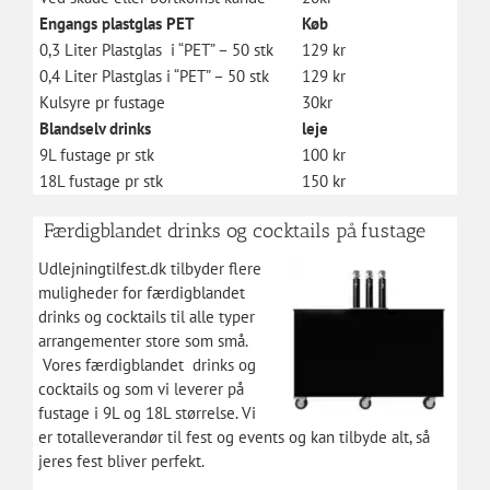
Engangs plastglas PET
Køb
0,3 Liter Plastglas i “PET” – 50 stk
129 kr
0,4 Liter Plastglas i “PET” – 50 stk
129 kr
Kulsyre pr fustage
30kr
Blandselv drinks
leje
9L fustage pr stk
100 kr
18L fustage pr stk
150 kr
Færdigblandet drinks og cocktails på fustage
Udlejningtilfest.dk tilbyder flere
muligheder for færdigblandet
drinks og cocktails til alle typer
arrangementer store som små.
Vores færdigblandet drinks og
cocktails og som vi leverer på
fustage i 9L og 18L størrelse. Vi
er totalleverandør til fest og events og kan tilbyde alt, så
jeres fest bliver perfekt.