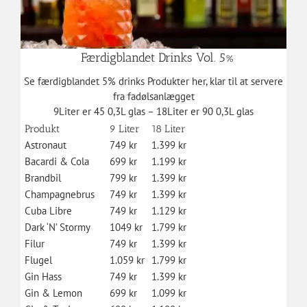
Færdigblandet Drinks Vol. 5%
Se færdigblandet 5% drinks Produkter her, klar til at servere
fra fadølsanlægget
9Liter er 45 0,3L glas – 18Liter er 90 0,3L glas
Produkt
9 Liter
18 Liter
Astronaut
749 kr
1.399 kr
Bacardi & Cola
699 kr
1.199 kr
Brandbil
799 kr
1.399 kr
Champagnebrus
749 kr
1.399 kr
Cuba Libre
749 kr
1.129 kr
Dark ‘N’ Stormy
1049 kr
1.799 kr
Filur
749 kr
1.399 kr
Flugel
1.059 kr
1.799 kr
Gin Hass
749 kr
1.399 kr
Gin & Lemon
699 kr
1.099 kr