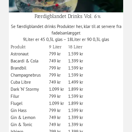
Færdigblandet Drinks Vol. 6%
Se færdigblandet drinks Produkter her, klar til at servere fra
fadølsanlægget
9Liter er 45 0,3L glas – 18Liter er 90 0,3L glas
Produkt
9 Liter
18 Liter
Astronaut
799 kr
1.599 kr
Bacardi & Cola
749 kr
1.399 kr
Brandbil
799 kr
1.599 kr
Champagnebrus
799 kr
1.599 kr
Cuba Libre
749 kr
1.499 kr
Dark ‘N’ Stormy
1.099 kr
1.899 kr
Filur
799 kr
1.599 kr
Flugel
1.099 kr
1.899 kr
Gin Hass
799 kr
1.599 kr
Gin & Lemon
749 kr
1.399 kr
Gin & Tonic
749 kr
1.399 kr
Isbjørn
799 kr
1.399 kr