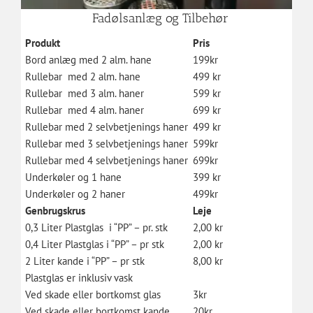
Fadølsanlæg og Tilbehør
Produkt
Pris
Bord anlæg med 2 alm. hane
199kr
Rullebar med 2 alm. hane
499 kr
Rullebar med 3 alm. haner
599 kr
Rullebar med 4 alm. haner
699 kr
Rullebar med 2 selvbetjenings haner
499 kr
Rullebar med 3 selvbetjenings haner
599kr
Rullebar med 4 selvbetjenings haner
699kr
Underkøler og 1 hane
399 kr
Underkøler og 2 haner
499kr
Genbrugskrus
Leje
0,3 Liter Plastglas i “PP” – pr. stk
2,00 kr
0,4 Liter Plastglas i “PP” – pr stk
2,00 kr
2 Liter kande i “PP” – pr stk
8,00 kr
Plastglas er inklusiv vask
Ved skade eller bortkomst glas
3kr
Ved skade eller bortkomst kande
20kr