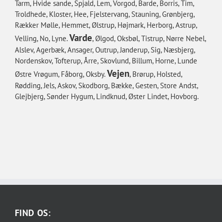
Tarm, Hvide sande, Spjald, Lem, Vorgod, Barde, Borris, Tim,
Troldhede, Kloster, Hee, Fjelstervang, Stauning, Grønbjerg,
Rækker Mølle, Hemmet, Ølstrup, Højmark, Herborg, Astrup,
Varde
Velling, No, Lyne.
, Ølgod, Oksbøl, Tistrup, Nørre Nebel,
Alslev, Agerbæk, Ansager, Outrup, Janderup, Sig, Næsbjerg,
Nordenskov, Tofterup, Årre, Skovlund, Billum, Horne, Lunde
Vejen
Østre Vrøgum, Fåborg, Oksby.
, Brørup, Holsted,
Rødding, Jels, Askov, Skodborg, Bække, Gesten, Store Andst,
Glejbjerg, Sønder Hygum, Lindknud, Øster Lindet, Hovborg.
FIND OS: