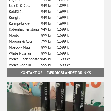
Jack D & Cola
949 kr
1.899 kr
KoldSkål
949 kr
1.699 kr
Kungfu
949 kr
1.699 kr
Kæmpelæske
949 kr
1.699 kr
Københavner stang
949 kr
1.599 kr
Mojito
899 kr
1.699 kr
Morgan & Cola
799 kr
1.399 kr
Moscow Mule
899 kr
1.599 kr
White Russian
899 kr
1.699 kr
Vodka Black booster
849 kr
1.399 kr
Vodka Redbull
999 kr
1.699 kr
KONTAKT OS – FÆRDIGBLANDET DRINKS