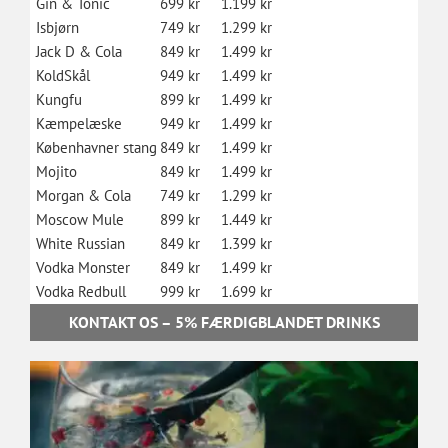
Gin & Tonic
699 kr
1.199 kr
Isbjørn
749 kr
1.299 kr
Jack D & Cola
849 kr
1.499 kr
KoldSkål
949 kr
1.499 kr
Kungfu
899 kr
1.499 kr
Kæmpelæske
949 kr
1.499 kr
Københavner stang
849 kr
1.499 kr
Mojito
849 kr
1.499 kr
Morgan & Cola
749 kr
1.299 kr
Moscow Mule
899 kr
1.449 kr
White Russian
849 kr
1.399 kr
Vodka Monster
849 kr
1.499 kr
Vodka Redbull
999 kr
1.699 kr
KONTAKT OS – 5% FÆRDIGBLANDET DRINKS