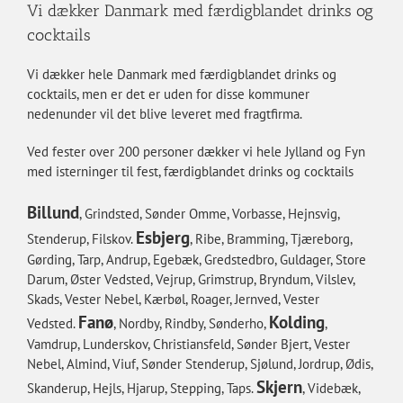
Vi dækker Danmark med færdigblandet drinks og
cocktails
Vi dækker hele Danmark med færdigblandet drinks og
cocktails, men er det er uden for disse kommuner
nedenunder vil det blive leveret med fragtfirma.
Ved fester over 200 personer dækker vi hele Jylland og Fyn
med isterninger til fest, færdigblandet drinks og cocktails
Billund
, Grindsted, Sønder Omme, Vorbasse, Hejnsvig,
Esbjerg
Stenderup, Filskov.
, Ribe, Bramming, Tjæreborg,
Gørding, Tarp, Andrup, Egebæk, Gredstedbro, Guldager, Store
Darum, Øster Vedsted, Vejrup, Grimstrup, Bryndum, Vilslev,
Skads, Vester Nebel, Kærbøl, Roager, Jernved, Vester
Fanø
Kolding
Vedsted.
, Nordby, Rindby, Sønderho,
,
Vamdrup, Lunderskov, Christiansfeld, Sønder Bjert, Vester
Nebel, Almind, Viuf, Sønder Stenderup, Sjølund, Jordrup, Ødis,
Skjern
Skanderup, Hejls, Hjarup, Stepping, Taps.
, Videbæk,