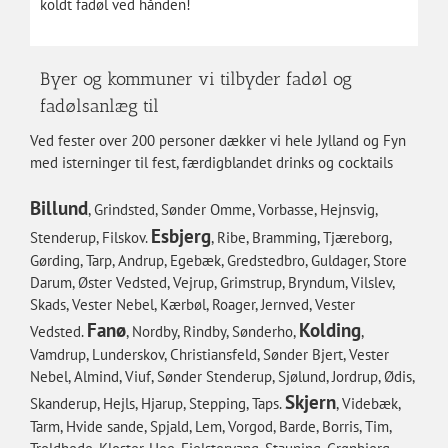
koldt fadøl ved hånden!
Byer og kommuner vi tilbyder fadøl og
fadølsanlæg til
Ved fester over 200 personer dækker vi hele Jylland og Fyn
med isterninger til fest, færdigblandet drinks og cocktails
Billund
, Grindsted, Sønder Omme, Vorbasse, Hejnsvig,
Esbjerg
Stenderup, Filskov.
, Ribe, Bramming, Tjæreborg,
Gørding, Tarp, Andrup, Egebæk, Gredstedbro, Guldager, Store
Darum, Øster Vedsted, Vejrup, Grimstrup, Bryndum, Vilslev,
Skads, Vester Nebel, Kærbøl, Roager, Jernved, Vester
Fanø
Kolding
Vedsted.
, Nordby, Rindby, Sønderho,
,
Vamdrup, Lunderskov, Christiansfeld, Sønder Bjert, Vester
Nebel, Almind, Viuf, Sønder Stenderup, Sjølund, Jordrup, Ødis,
Skjern
Skanderup, Hejls, Hjarup, Stepping, Taps.
, Videbæk,
Tarm, Hvide sande, Spjald, Lem, Vorgod, Barde, Borris, Tim,