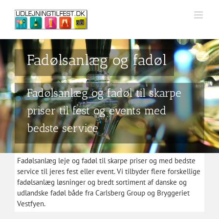
Skip
to
content
Fadølsanlæg og fadøl
Fadølsanlæg og fadøl til skarpe
priser til fest og events med
bedste service
Fadølsanlæg leje og fadøl til skarpe priser og med bedste
service til jeres fest eller event. Vi tilbyder flere forskellige
fadølsanlæg løsninger og bredt sortiment af danske og
udlandske fadøl både fra Carlsberg Group og Bryggeriet
Vestfyen.