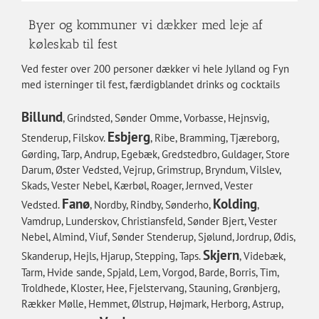
Byer og kommuner vi dækker med leje af
køleskab til fest
Ved fester over 200 personer dækker vi hele Jylland og Fyn
med isterninger til fest, færdigblandet drinks og cocktails
Billund
, Grindsted, Sønder Omme, Vorbasse, Hejnsvig,
Esbjerg
Stenderup, Filskov.
, Ribe, Bramming, Tjæreborg,
Gørding, Tarp, Andrup, Egebæk, Gredstedbro, Guldager, Store
Darum, Øster Vedsted, Vejrup, Grimstrup, Bryndum, Vilslev,
Skads, Vester Nebel, Kærbøl, Roager, Jernved, Vester
Fanø
Kolding
Vedsted.
, Nordby, Rindby, Sønderho,
,
Vamdrup, Lunderskov, Christiansfeld, Sønder Bjert, Vester
Nebel, Almind, Viuf, Sønder Stenderup, Sjølund, Jordrup, Ødis,
Skjern
Skanderup, Hejls, Hjarup, Stepping, Taps.
, Videbæk,
Tarm, Hvide sande, Spjald, Lem, Vorgod, Barde, Borris, Tim,
Troldhede, Kloster, Hee, Fjelstervang, Stauning, Grønbjerg,
Rækker Mølle, Hemmet, Ølstrup, Højmark, Herborg, Astrup,