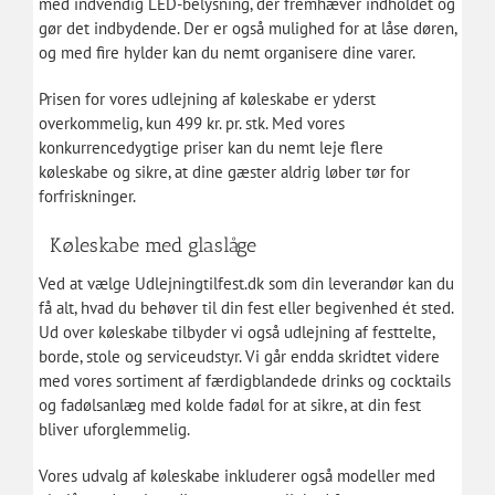
med indvendig LED-belysning, der fremhæver indholdet og
gør det indbydende. Der er også mulighed for at låse døren,
og med fire hylder kan du nemt organisere dine varer.
Prisen for vores udlejning af køleskabe er yderst
overkommelig, kun 499 kr. pr. stk. Med vores
konkurrencedygtige priser kan du nemt leje flere
køleskabe og sikre, at dine gæster aldrig løber tør for
forfriskninger.
Køleskabe med glaslåge
Ved at vælge Udlejningtilfest.dk som din leverandør kan du
få alt, hvad du behøver til din fest eller begivenhed ét sted.
Ud over køleskabe tilbyder vi også udlejning af festtelte,
borde, stole og serviceudstyr. Vi går endda skridtet videre
med vores sortiment af færdigblandede drinks og cocktails
og fadølsanlæg med kolde fadøl for at sikre, at din fest
bliver uforglemmelig.
Vores udvalg af køleskabe inkluderer også modeller med