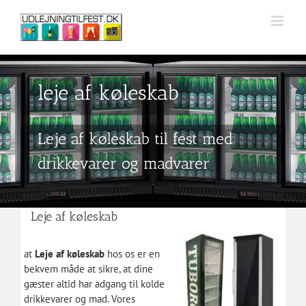
Skip
to
content
leje af køleskab
Leje af køleskab til fest med
drikkevarer og madvarer
Leje af køleskab
at
Leje af køleskab
hos os er en
bekvem måde at sikre, at dine
gæster altid har adgang til kolde
drikkevarer og mad. Vores