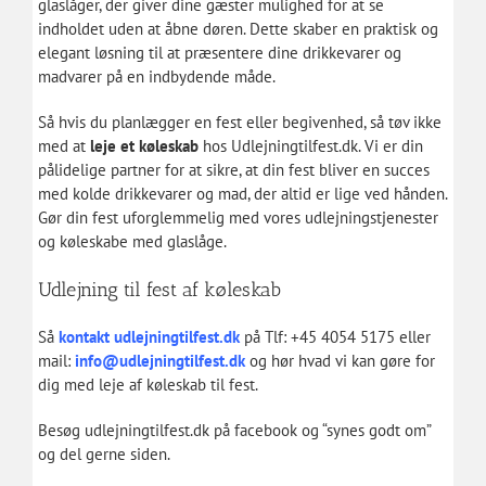
glaslåger, der giver dine gæster mulighed for at se
indholdet uden at åbne døren. Dette skaber en praktisk og
elegant løsning til at præsentere dine drikkevarer og
madvarer på en indbydende måde.
Så hvis du planlægger en fest eller begivenhed, så tøv ikke
med at
leje et køleskab
hos Udlejningtilfest.dk. Vi er din
pålidelige partner for at sikre, at din fest bliver en succes
med kolde drikkevarer og mad, der altid er lige ved hånden.
Gør din fest uforglemmelig med vores udlejningstjenester
og køleskabe med glaslåge.
Udlejning til fest af køleskab
Så
kontakt udlejningtilfest.dk
på Tlf: +45 4054 5175 eller
mail:
info@udlejningtilfest.dk
og hør hvad vi kan gøre for
dig med leje af køleskab til fest.
Besøg udlejningtilfest.dk på
facebook
og “synes godt om”
og del gerne siden.