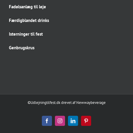
Fadølsanlæg til leje
Færdigblandet drinks
Isterninger til fest
Genbrugskrus
©Udlejningtilfest.dk
drevet af
Newwaybeverage
Facebook
Instagram
LinkedIn
Pinterest