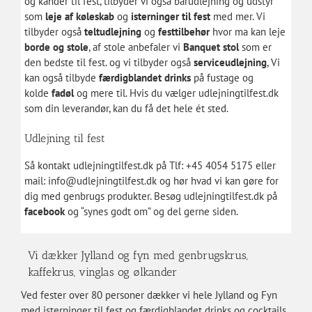
og kander til fest, tilbyder vi også
barudlejning
og udstyr
som
leje af køleskab
og
isterninger til fest
med mer. Vi
tilbyder også
teltudlejning
og
festtilbehør
hvor ma kan leje
borde og stole
, af stole anbefaler vi
Banquet stol
som er
den bedste til fest. og vi tilbyder også
serviceudlejning
, Vi
kan også tilbyde
færdigblandet drinks
på fustage og
kolde
fadøl
og mere til. Hvis du vælger udlejningtilfest.dk
som din leverandør, kan du få det hele ét sted.
Udlejning til fest
Så
kontakt udlejningtilfest.dk
på Tlf: +45 4054 5175 eller
mail:
info@udlejningtilfest.dk
og hør hvad vi kan gøre for
dig med genbrugs produkter. Besøg udlejningtilfest.dk på
facebook
og “synes godt om” og del gerne siden.
Vi dækker Jylland og fyn med genbrugskrus,
kaffekrus, vinglas og ølkander
Ved fester over 80 personer dækker vi hele Jylland og Fyn
med isterninger til fest og færdigblandet drinks og cocktails