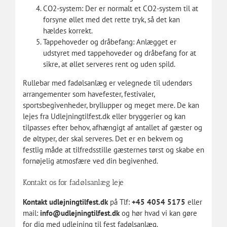
CO2-system: Der er normalt et
CO2
-system til at
forsyne øllet med det rette tryk, så det kan
hældes korrekt.
Tappehoveder og dråbefang: Anlægget er
udstyret med tappehoveder og dråbefang for at
sikre, at øllet serveres rent og uden spild.
Rullebar med
fadølsanlæg
er velegnede til udendørs
arrangementer som havefester, festivaler,
sportsbegivenheder, bryllupper og meget mere. De kan
lejes fra Udlejningtilfest.dk eller bryggerier og kan
tilpasses efter behov, afhængigt af antallet af gæster og
de øltyper, der skal serveres. Det er en bekvem og
festlig måde at tilfredsstille gæsternes tørst og skabe en
fornøjelig atmosfære ved din begivenhed.
Kontakt os for fadølsanlæg leje
Kontakt udlejningtilfest.dk
på Tlf:
+45 4054 5175
eller
mail:
info@udlejningtilfest.dk
og hør hvad vi kan gøre
for dig med udlejning til fest fadølsanlæg.