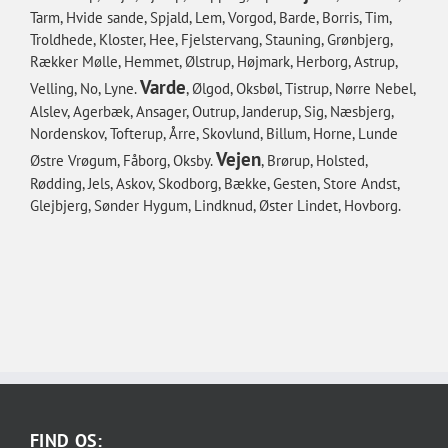
Tarm, Hvide sande, Spjald, Lem, Vorgod, Barde, Borris, Tim,
Troldhede, Kloster, Hee, Fjelstervang, Stauning, Grønbjerg,
Rækker Mølle, Hemmet, Ølstrup, Højmark, Herborg, Astrup,
Varde
Velling, No, Lyne.
, Ølgod, Oksbøl, Tistrup, Nørre Nebel,
Alslev, Agerbæk, Ansager, Outrup, Janderup, Sig, Næsbjerg,
Nordenskov, Tofterup, Årre, Skovlund, Billum, Horne, Lunde
Vejen
Østre Vrøgum, Fåborg, Oksby.
, Brørup, Holsted,
Rødding, Jels, Askov, Skodborg, Bække, Gesten, Store Andst,
Glejbjerg, Sønder Hygum, Lindknud, Øster Lindet, Hovborg.
FIND OS: