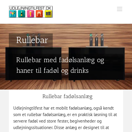
Skip
to
content
Rullebar
Rullebar med fadølsanlæg og
haner til fadøl og drinks
Rullebar fadølsanlæg
Udlejningtilfest har et mobilt fadølsanlæg, også kendt
som et rullebar fadølsanlæg, er en praktisk løsning til at
servere fadøl ved store fester, begivenheder og
udlejningssituationer. Disse anlæg er designet til at