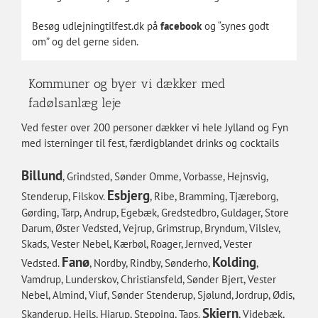
Besøg udlejningtilfest.dk på
facebook
og “synes godt
om” og del gerne siden.
Kommuner og byer vi dækker med
fadølsanlæg leje
Ved fester over 200 personer dækker vi hele Jylland og Fyn
med isterninger til fest, færdigblandet drinks og cocktails
Billund
, Grindsted, Sønder Omme, Vorbasse, Hejnsvig,
Esbjerg
Stenderup, Filskov.
, Ribe, Bramming, Tjæreborg,
Gørding, Tarp, Andrup, Egebæk, Gredstedbro, Guldager, Store
Darum, Øster Vedsted, Vejrup, Grimstrup, Bryndum, Vilslev,
Skads, Vester Nebel, Kærbøl, Roager, Jernved, Vester
Fanø
Kolding
Vedsted.
, Nordby, Rindby, Sønderho,
,
Vamdrup, Lunderskov, Christiansfeld, Sønder Bjert, Vester
Nebel, Almind, Viuf, Sønder Stenderup, Sjølund, Jordrup, Ødis,
Skjern
Skanderup, Hejls, Hjarup, Stepping, Taps.
, Videbæk,