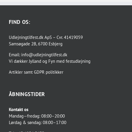
FIND OS:
Udlejningtilfest.dk ApS – Cvr. 41419059
Samsøgade 2B, 6700 Esbjerg
Email:
info@udlejningtilfest.dk
Vi dækker
Jylland og Fyn
med
festudlejning
Artikler
samt
GDPR politikker
ÅBNINGSTIDER
Kontakt os
Mandag—fredag: 08:00–20:00
Lørdag & søndag: 08:00–17:00