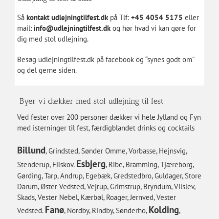
Så
kontakt udlejningtilfest.dk
på Tlf:
+45 4054 5175
eller
mail:
info@udlejningtilfest.dk
og hør hvad vi kan gøre for
dig med stol udlejning.
Besøg udlejningtilfest.dk på
facebook
og “synes godt om”
og del gerne siden.
Byer vi dækker med stol udlejning til fest
Ved fester over 200 personer dækker vi hele Jylland og Fyn
med isterninger til fest, færdigblandet drinks og cocktails
Billund
, Grindsted, Sønder Omme, Vorbasse, Hejnsvig,
Esbjerg
Stenderup, Filskov.
, Ribe, Bramming, Tjæreborg,
Gørding, Tarp, Andrup, Egebæk, Gredstedbro, Guldager, Store
Darum, Øster Vedsted, Vejrup, Grimstrup, Bryndum, Vilslev,
Skads, Vester Nebel, Kærbøl, Roager, Jernved, Vester
Fanø
Kolding
Vedsted.
, Nordby, Rindby, Sønderho,
,