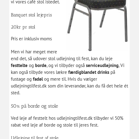
vi vores café stol istedet.
Banquet stol lejepris
20kr pr stol
Pris er inklusiv moms
Men vi har meget mere
end det, så udover stol udlejning til fest, kan du leje
festtelte
og
borde
, og vi tilbyder også
serviceudlejning
, Vi
kan også tilbyde vores lækre
færdigblandet drinks
på
fustage og
fadøl
og mere til. Hvis du vælger
udlejningtilfest.dk som din leverandør, kan du få det hele ét
sted.
50% på borde og stole
Ved leje af festtelt hos udlejningtilfest.dk tilbyder vi 50%
rabat ved leje af borde og stole til jeres fest.
Udlejning til fest af stole