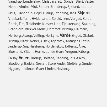
Vamdrup, Lunderskov, Christiansfeld, Sønder Bjert, Vester
Nebel, Almind, Viuf, Sønder Stenderup, Sjølund, Jordrup,
Skjern
Ødis, Skanderup, Hejls, Hjarup, Stepping, Taps.
,
Videbæk, Tarm, Hvide sande, Spjald, Lem, Vorgod, Barde,
Borris, Tim, Troldhede, Kloster, Hee, Fjelstervang, Stauning,
Grønbjerg, Rækker Mølle, Hemmet, Ølstrup, Højmark,
Varde
Herborg, Astrup, Velling, No, Lyne.
, Ølgod, Oksbøl,
Tistrup, Nørre Nebel, Alslev, Agerbæk, Ansager, Outrup,
Janderup, Sig, Næsbjerg, Nordenskov, Tofterup, Årre,
Skovlund, Billum, Horne, Lunde Østre Vrøgum, Fåborg,
Vejen
Oksby.
, Brørup, Holsted, Rødding, Jels, Askov,
Skodborg, Bække, Gesten, Store Andst, Glejbjerg, Sønder
Hygum, Lindknud, Øster Lindet, Hovborg.