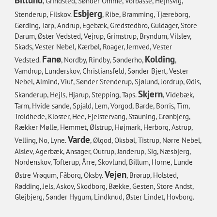
, Grindsted, Sønder Omme, Vorbasse, Hejnsvig,
Esbjerg
Stenderup, Filskov.
, Ribe, Bramming, Tjæreborg,
Gørding, Tarp, Andrup, Egebæk, Gredstedbro, Guldager, Store
Darum, Øster Vedsted, Vejrup, Grimstrup, Bryndum, Vilslev,
Skads, Vester Nebel, Kærbøl, Roager, Jernved, Vester
Fanø
Kolding
Vedsted.
, Nordby, Rindby, Sønderho,
,
Vamdrup, Lunderskov, Christiansfeld, Sønder Bjert, Vester
Nebel, Almind, Viuf, Sønder Stenderup, Sjølund, Jordrup, Ødis,
Skjern
Skanderup, Hejls, Hjarup, Stepping, Taps.
, Videbæk,
Tarm, Hvide sande, Spjald, Lem, Vorgod, Barde, Borris, Tim,
Troldhede, Kloster, Hee, Fjelstervang, Stauning, Grønbjerg,
Rækker Mølle, Hemmet, Ølstrup, Højmark, Herborg, Astrup,
Varde
Velling, No, Lyne.
, Ølgod, Oksbøl, Tistrup, Nørre Nebel,
Alslev, Agerbæk, Ansager, Outrup, Janderup, Sig, Næsbjerg,
Nordenskov, Tofterup, Årre, Skovlund, Billum, Horne, Lunde
Vejen
Østre Vrøgum, Fåborg, Oksby.
, Brørup, Holsted,
Rødding, Jels, Askov, Skodborg, Bække, Gesten, Store Andst,
Glejbjerg, Sønder Hygum, Lindknud, Øster Lindet, Hovborg.