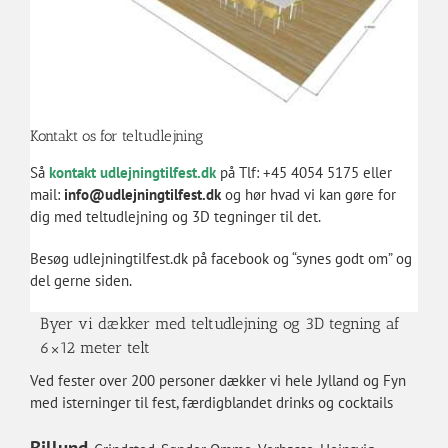
Kontakt os for teltudlejning
Så
kontakt udlejningtilfest.dk
på Tlf: +45 4054 5175 eller
mail:
info@udlejningtilfest.dk
og hør hvad vi kan gøre for
dig med teltudlejning og 3D tegninger til det.
Besøg udlejningtilfest.dk på
facebook
og “synes godt om” og
del gerne siden.
Byer vi dækker med teltudlejning og 3D tegning af
6×12 meter telt
Ved fester over 200 personer dækker vi hele Jylland og Fyn
med isterninger til fest, færdigblandet drinks og cocktails
Billund