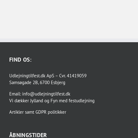
FIND OS:
Udlejningtilfest.dk ApS – Cvr. 41419059
Samsøgade 2B, 6700 Esbjerg
Email:
info@udlejningtilfest.dk
Vi dækker
Jylland og Fyn
med
festudlejning
Artikler
samt
GDPR politikker
ÅBNINGSTIDER