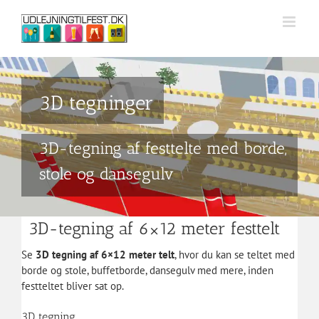
Skip
to
content
3D tegninger
3D-tegning af festtelte med borde,
stole og dansegulv
3D-tegning af 6×12 meter festtelt
Se
3D tegning af 6×12 meter telt
, hvor du kan se teltet med
borde og stole, buffetborde, dansegulv med mere, inden
festteltet bliver sat op.
3D tegning