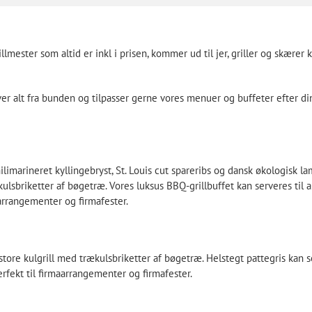
llmester som altid er inkl i prisen, kommer ud til jer, griller og skærer
aver alt fra bunden og tilpasser gerne vores menuer og buffeter efter di
ilimarineret kyllingebryst, St. Louis cut spareribs og dansk økologisk l
kulsbriketter af bøgetræ. Vores luksus BBQ-grillbuffet kan serveres til a
aarrangementer og firmafester.
store kulgrill med trækulsbriketter af bøgetræ. Helstegt pattegris kan se
erfekt til firmaarrangementer og firmafester.