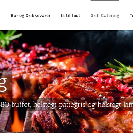
n
Bar og Drikkevarer
Is til fest
Grill Catering
T
ng
 BBQ buffet, helstegt pattegris og helstegt la