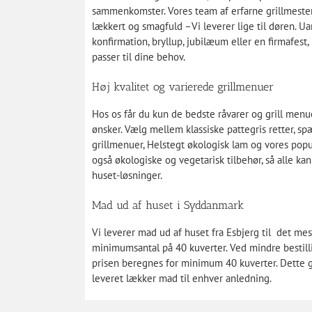
sammenkomster. Vores team af erfarne grillmester
lækkert og smagfuld –Vi leverer lige til døren. U
konfirmation, bryllup, jubilæum eller en firmafest, 
passer til dine behov.
Høj kvalitet og varierede grillmenuer
Hos os får du kun de bedste råvarer og grill menue
ønsker. Vælg mellem klassiske pattegris retter, 
grillmenuer, Helstegt økologisk lam og vores popu
også økologiske og vegetarisk tilbehør, så alle ka
huset-løsninger.
Mad ud af huset i Syddanmark
Vi leverer mad ud af huset fra Esbjerg til det mes
minimumsantal på 40 kuverter. Ved mindre bestilli
prisen beregnes for minimum 40 kuverter. Dette 
leveret lækker mad til enhver anledning.