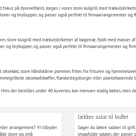
fokus på dyrevelfærd, steges i vores store kulgrill med trækulsbriket
ioner og bryllupper, og passer også perfekt til firmaarrangementer og f
res store kulgrill med trækulsbriketter af bøgetræ, fyldt med masser af
er og bryllupper, og passer også perfekt til firmaarrangementer og firm
 oksekød, store håndskårne pommes frites fra frituren og hjemmelavet
ammegrillede oksekødsbøffer, flæskestegsburger eller plantebaserede bøff
 Hvis der bestilles under 40 kuverter, kan menuen stadig købes, men d
lækker salat til buffet
eller arrangement? Vi tilbyder
Søger du lækre salater til gril
både store og små
smagfulde salater, der passer p