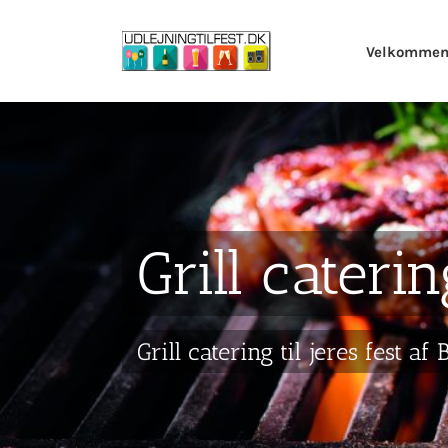
Skip
to
Velkomme
content
Grill cateri
Grill catering til jeres fest af