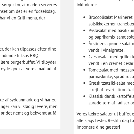
 sørger for, at maden serveres
inkluderer:
anset om det er en fødselsdag,
Broccolisalat Marineret
har vi en Grill menu, der
solsikkekerner, tranebæ
Pastasalat med basilikum
og paprikamix samt solt
Årstidens grønne salat
r, der kan tilpasses efter dine
vendt i vinaigrette.
spændende luksus BBQ-
Cæsarsalat med grillet 
lære burgerbuffet. Vi tilbyder
vendt i en cremet cesar
n nyde godt af vores mad ud af
Tomatsalat med mozzare
parmaskinke, sprød rucola
Græsk tzatziki-salat med
strejf af revet citronskal
Klassisk dansk kartoffe
te af syddanmark, og vi har et
sprøde tern af radiser o
nger kan vi stadig levere, men
gør det nemt og bekvemt at få
Vores lækre salater til buffet e
alle slags fester. Bestil i dag f
imponere dine gæster!