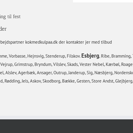
g til fest
der
bejdspartner kokmedkulpaa.dk der kontakter jer med tilbud
Esbjerg
mme, Vorbasse, Hejnsvig, Stenderup, Filskov.
, Ribe, Bramming,
Vejrup, Grimstrup, Bryndum, Vilslev, Skads, Vester Nebel, Kærbøl, Roage
bel, Alslev, Agerbæk, Ansager, Outrup, Janderup, Sig, Næsbjerg, Nordensk
ed, Rødding, Jels, Askov, Skodborg, Bække, Gesten, Store Andst, Glejbje