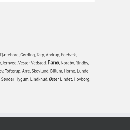
 Tjæreborg, Gørding, Tarp, Andrup, Egebæk,
Fanø
r, Jernved, Vester Vedsted.
, Nordby, Rindby,
ov, Tofterup, Årre, Skovlund, Billum, Horne, Lunde
rg, Sønder Hygum, Lindknud, Øster Lindet, Hovborg.