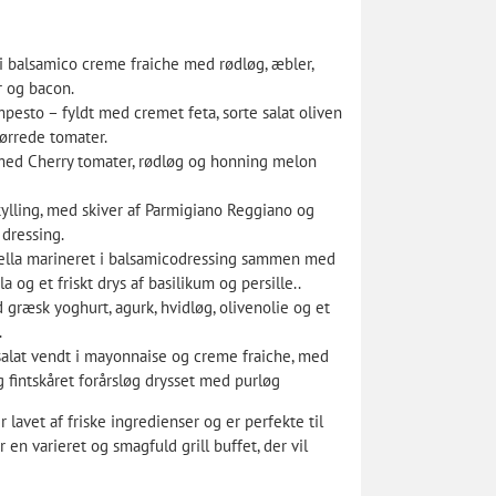
 i balsamico creme fraiche med rødløg, æbler,
r og bacon.
pesto – fyldt med cremet feta, sorte salat oliven
ørrede tomater.
 med Cherry tomater, rødløg og honning melon
kylling, med skiver af Parmigiano Reggiano og
 dressing.
lla marineret i balsamicodressing sammen med
 og et friskt drys af basilikum og persille..
 græsk yoghurt, agurk, hvidløg, olivenolie og et
.
lsalat vendt i mayonnaise og creme fraiche, med
g fintskåret forårsløg drysset med purløg
r lavet af friske ingredienser og er perfekte til
or en varieret og smagfuld grill buffet, der vil