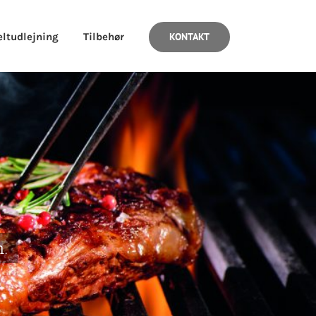
eltudlejning
Tilbehør
KONTAKT
m.